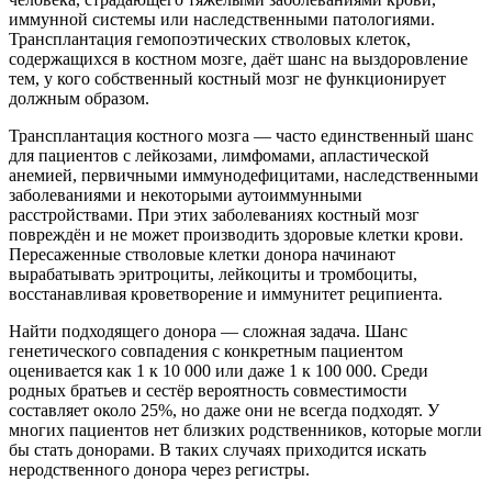
иммунной системы или наследственными патологиями.
Трансплантация гемопоэтических стволовых клеток,
содержащихся в костном мозге, даёт шанс на выздоровление
тем, у кого собственный костный мозг не функционирует
должным образом.
Трансплантация костного мозга — часто единственный шанс
для пациентов с лейкозами, лимфомами, апластической
анемией, первичными иммунодефицитами, наследственными
заболеваниями и некоторыми аутоиммунными
расстройствами. При этих заболеваниях костный мозг
повреждён и не может производить здоровые клетки крови.
Пересаженные стволовые клетки донора начинают
вырабатывать эритроциты, лейкоциты и тромбоциты,
восстанавливая кроветворение и иммунитет реципиента.
Найти подходящего донора — сложная задача. Шанс
генетического совпадения с конкретным пациентом
оценивается как 1 к 10 000 или даже 1 к 100 000. Среди
родных братьев и сестёр вероятность совместимости
составляет около 25%, но даже они не всегда подходят. У
многих пациентов нет близких родственников, которые могли
бы стать донорами. В таких случаях приходится искать
неродственного донора через регистры.