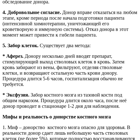
обследование донора.
4. Добровольное согласие.
Донор вправе отказаться на любом
этапе, кроме периода после начала подготовки пациента
(интенсивной химиотерапии, уничтожающей его
кроветворную и иммунную системы). Отказ донора в этот
момент может привести к гибели пациента.
5. Забор клеток.
Существует два метода:
* Аферез.
Донору несколько дней вводят препарат,
стимулирующий выход стволовых клеток в кровь. Затем
кровь забирают из вены, фильтруют, отделяя стволовые
клетки, и возвращают остальную часть крови донору.
Процедура длится 5-6 часов, госпитализация обычно не
требуется.
* Эксфузия.
Забор костного мозга из тазовой кости под
общим наркозом. Процедура длится около часа, после неё
донор проводит в стационаре 1-2 дня для наблюдения.
Мифы и реальность о донорстве костного мозга
1. Миф – донорство костного мозга опасно для здоровья. В
реальности донор сдает лишь небольшую часть стволовых
клеток (не более 5%), которые полностью восстанавливаются