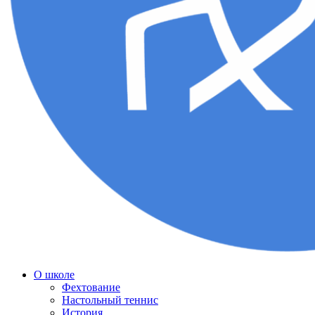
О школе
Фехтование
Настольный теннис
История